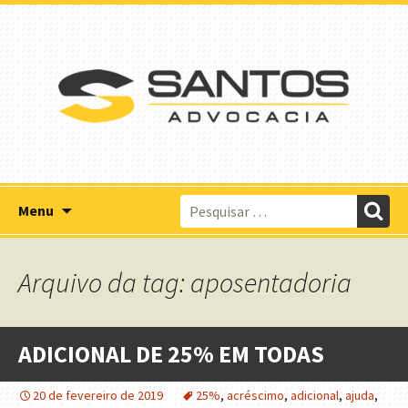
Pular
Pesquisar
Menu
para
por:
o
conteúdo
Arquivo da tag: aposentadoria
ADICIONAL DE 25% EM TODAS
20 de fevereiro de 2019
25%
,
acréscimo
,
adicional
,
ajuda
,